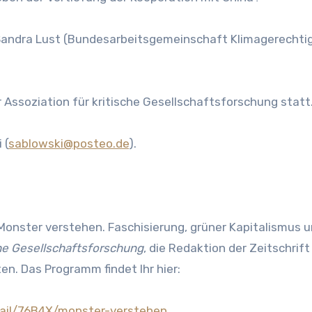
Sandra Lust (Bundesarbeitsgemeinschaft Klimagerechtigke
Assoziation für kritische Gesellschaftsforschung statt
 (
sablowski@posteo.de
).
onster verstehen. Faschisierung, grüner Kapitalismus un
che Gesellschaftsforschung
, die Redaktion der Zeitschrif
en. Das Programm findet Ihr hier:
tail/76B4X/monster-verstehen